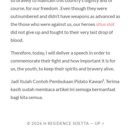
so bravely to maintain this country’s dignity and of
course, for our freedom . Even though they were
outnumbered and didn’t have weapons as advanced as
the those who were against us, our heroes
situs slot
did not give up and fought to their very last drop of
blood.
Therefore, today, I will deliver a speech in order to
commemorate their fight and how important it is for
us, the youth, to keep their spirits and bravery alive.
Jadi Itulah Contoh Pembukaan Pidato Kawan². Terima
kasih sudah membaca artikel ini semoga bermanfaat
bagi kita semua.
© 2026
H RESIDENCE SOETTA
—
UP ↑