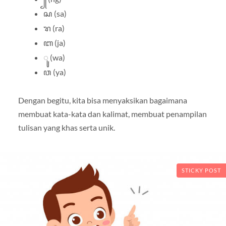
ꦱ (sa)
ꦫ (ra)
ꦧ (ja)
ꦸ (wa)
ꦮ (ya)
Dengan begitu, kita bisa menyaksikan bagaimana
membuat kata-kata dan kalimat, membuat penampilan
tulisan yang khas serta unik.
STICKY POST