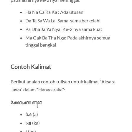
Ha Na Ca Ra Ka : Ada utusan
Da Ta Sa Wa La: Sama-sama berkelahi
Pa Dha Ja Ya Nya: Ke-2 nya sama kuat
Ma Gak Ba Tha Nga: Pada akhirnya semua
tinggal bangkai
Contoh Kalimat
Berikut adalah contoh tulisan untuk kalimat “Aksara
Jawa” dalam “Hanacaraka”:
ꦄꦏ꧀ꦱꦫ ꦧꦸꦮ
ꦄ (a)
ꦏ (ka)
꧀ (ng)